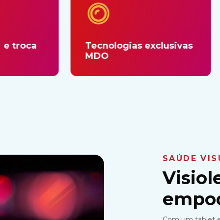
Tecnologias exclusivas
Atend
MDO
com e
SAÚDE VIS
Visio
empod
Com um tablet e