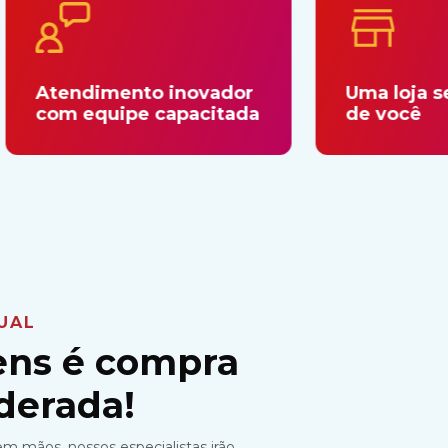
imento inovador
Uma loja sempre per
quipe capacitada
de você
UAL
lens é compra
erada!
m mãos, nossos especialistas irão